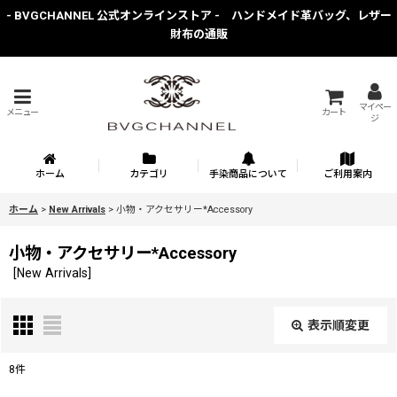
- BVGCHANNEL 公式オンラインストア - ハンドメイド革バッグ、レザー
財布の通販
マイペー
メニュー
カート
ジ
ホーム
カテゴリ
手染商品について
ご利用案内
ホーム
>
New Arrivals
>
小物・アクセサリー*Accessory
小物・アクセサリー*Accessory
[
New Arrivals
]
表示順変更
閉じる
8
件