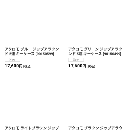
サブカテゴリ
:
表示数
:
並び順
:
アクロモ ブルー ジップアラウン
アクロモ グリーン ジップアラウ
ド 5連 キーケース
[
90150599
]
ンド 5連 キーケース
[
90150499
]
絞り込む
17,600
17,600
円
円
(税込)
(税込)
アクロモ ライトブラウン ジップ
アクロモ ブラウン ジップアラウ