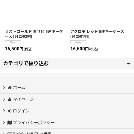
ラストゴールド 青サビ 5連キーケ
アクロモ レッド 5連キーケース
ース
[
91250299
]
[
91250199
]
16,500
16,500
円
円
(税込)
(税込)
カテゴリで絞り込む
小物・アクセサリー*Accessory (全商品)
ホーム
カードケース
マイページ
ログイン
キーケース
プライバシーポリシー
ファッション*小物