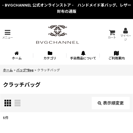
- BVGCHANNEL 公式オンラインストア - ハンドメイド革バッグ、レザー
財布の通販
マイペー
メニュー
カート
ジ
ホーム
カテゴリ
手染商品について
ご利用案内
ホーム
>
バッグ*Bag
>
クラッチバッグ
クラッチバッグ
表示順変更
閉じる
6
件
表示数
: