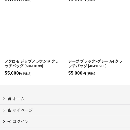
アクロモ ジップアラウンド クラ
シープ ブラック×グレー A4 クラ
ッチバッグ
[
60410199
]
ッチバッグ
[
40410200
]
55,000
55,000
円
円
(税込)
(税込)
ホーム
マイページ
ログイン