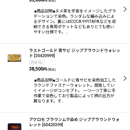
円
(税込)
■商品説明■ヌメ革を宇宙をイメージしたグラ
デーションで染色。ランダムな編み込みによ
るデザイン。裏にはICOCAやPITAPAなどを収
納できる専用ポケットなどもありとても使い
やすい仕様です。…
ラストゴールド 青サビ ジップアラウンドウォレッ
ト
[
30420999
]
38,500
円
(税込)
■商品説明■ゴールドに青サビを染色加工した
ラウンドファスナーウォレット。腐敗してい
くイメージがコンセプト。 一つ一つ丁寧に手
作業で染色しており製品によって柄の出方が
異なります。そ…
アクロモ ブラウンムラ染め ジップアラウンドウォ
レット
[
60420399
]