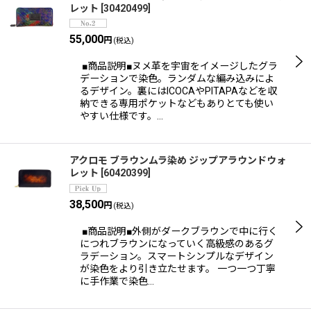
レット
[
30420499
]
55,000
円
(税込)
■商品説明■ヌメ革を宇宙をイメージしたグラ
デーションで染色。ランダムな編み込みによ
るデザイン。裏にはICOCAやPITAPAなどを収
納できる専用ポケットなどもありとても使い
やすい仕様です。…
アクロモ ブラウンムラ染め ジップアラウンドウォ
レット
[
60420399
]
38,500
円
(税込)
■商品説明■外側がダークブラウンで中に行く
につれブラウンになっていく高級感のあるグ
ラデーション。スマートシンプルなデザイン
が染色をより引き立たせます。 一つ一つ丁寧
に手作業で染色…