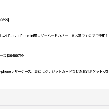
00699
]
i-Pad 、i-Pad mini用レザーハードカバー。ヌメ革ですので
ケース
[
30400799
]
-phoneレザーケース。裏にはクレジットカードなどの収納ポケットが