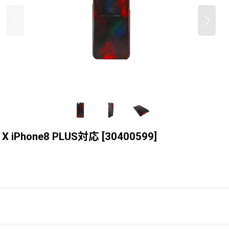
 iPhone8 PLUS対応
[
30400599
]