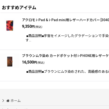
おすすめアイテム
アクロモ i-Pad & i-Pad mini用レザーハードカバー
[
304
9,350
円
(税込)
■商品説明■宇宙をイメージしたグラデーションで手染した
す…
ブラウンムラ染め カードポケット付 i-PHONE用レザー
16,500
円
(税込)
■商品説明■ブラウンにムラ染めされた、高級感のあるi
ホーム